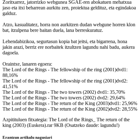
Zoritxarrez, jatorrizko webgunea SGAE-ren abokatuen mehatxua
jaso eta itxi beharrean aurkitu zen, proiektua geldituz, eta egindakoa
galduz.
Atzo, kasualitatez, horra non aurkitzen dudan webgune horren klon
bat, itzulpena bere baitan duela, lana berreskuratuz.
Lehendabizikoa, segurtasun kopia bat jeitsi, eta bigarrena, hona
jakin arazi, berriz ere norbaitek itzultzen lagundu nahi badu, aukera
dagoela.
Oraintxe, lanaren egoera:
The Lord of the Rings - The fellowship of the ring (2001)dvd1:
88,16%
The Lord of the Rings - The fellowship of the ring (2001)dvd2:
41,51%
The Lord of the Rings - The two towers (2002) dvd1: 35,70%
The Lord of the Rings - The two towers (2002) dvd2: 29,64%
The Lord of the Rings - The return of the King (2003)dvd1: 25,96%
The Lord of the Rings - The return of the King (2002)dvd2: 28,55%
Azpitituluen fitxategia: The Lord of the Rings_ The return of the
king (2003) (Euskera).rar 9KB (Osatzeko daude: lagundu!)
Erantzun artikulu nagusiari