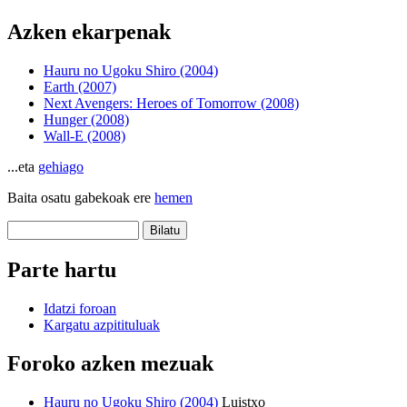
Azken ekarpenak
Hauru no Ugoku Shiro (2004)
Earth (2007)
Next Avengers: Heroes of Tomorrow (2008)
Hunger (2008)
Wall-E (2008)
...eta
gehiago
Baita osatu gabekoak ere
hemen
Parte hartu
Idatzi foroan
Kargatu azpitituluak
Foroko azken mezuak
Hauru no Ugoku Shiro (2004)
Luistxo