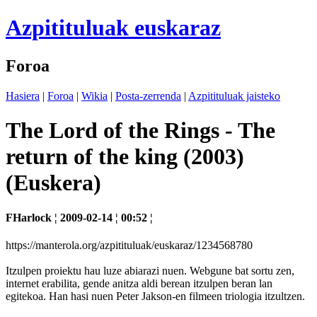
Azpitituluak euskaraz
Foroa
Hasiera
|
Foroa
|
Wikia
|
Posta-zerrenda
|
Azpitituluak jaisteko
The Lord of the Rings - The
return of the king (2003)
(Euskera)
FHarlock ¦ 2009-02-14 ¦ 00:52 ¦
https://manterola.org/azpitituluak/euskaraz/1234568780
Itzulpen proiektu hau luze abiarazi nuen. Webgune bat sortu zen,
internet erabilita, gende anitza aldi berean itzulpen beran lan
egitekoa. Han hasi nuen Peter Jakson-en filmeen triologia itzultzen.