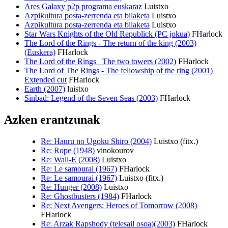
Ares Galaxy p2p programa euskaraz
Luistxo
Azpikultura posta-zerrenda eta bilaketa
Luistxo
Azpikultura posta-zerrenda eta bilaketa
Luistxo
Star Wars Knights of the Old Republick (PC jokua)
FHarlock
The Lord of the Rings - The return of the king (2003)
(Euskera)
FHarlock
The Lord of the Rings_ The two towers (2002)
FHarlock
The Lord of The Rings - The fellowship of the ring (2001)
Extended cut
FHarlock
Earth (2007)
luistxo
Sinbad: Legend of the Seven Seas (2003)
FHarlock
Azken erantzunak
Re: Hauru no Ugoku Shiro (2004)
Luistxo (fitx.)
Re: Rope (1948)
vinokourov
Re: Wall-E (2008)
Luistxo
Re: Le samourai (1967)
FHarlock
Re: Le samourai (1967)
Luistxo (fitx.)
Re: Hunger (2008)
Luistxo
Re: Ghostbusters (1984)
FHarlock
Re: Next Avengers: Heroes of Tomorrow (2008)
FHarlock
Re: Arzak Rapshody (telesail osoa)(2003)
FHarlock