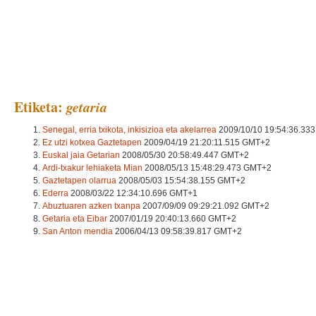
Euria ari du
Etiketa:
getaria
Senegal, erria txikota, inkisizioa eta akelarrea
2009/10/10 19:54:36.33
Ez utzi kotxea Gaztetapen
2009/04/19 21:20:11.515 GMT+2
Euskal jaia Getarian
2008/05/30 20:58:49.447 GMT+2
Ardi-txakur lehiaketa Mian
2008/05/13 15:48:29.473 GMT+2
Gaztetapen olarrua
2008/05/03 15:54:38.155 GMT+2
Ederra
2008/03/22 12:34:10.696 GMT+1
Abuztuaren azken txanpa
2007/09/09 09:29:21.092 GMT+2
Getaria eta Eibar
2007/01/19 20:40:13.660 GMT+2
San Anton mendia
2006/04/13 09:58:39.817 GMT+2