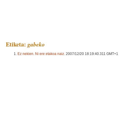
Euria ari du
Etiketa:
gabeko
Ez nekien. Ni ere etakoa naiz.
2007/12/20 18:19:40.311 GMT+1