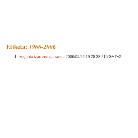
Euria ari du
Etiketa:
1966-2006
Izugarria izan zen parranda
2006/05/26 19:28:28.215 GMT+2