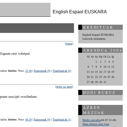
English Espaol EUSKARA
KREDITUAK
English Espaol EUSKARA
Luistxok euskaratua
[lorem]
ABENDUA 2004
Aliquam erat volutpat.
Al
Ar
Az
Og
Or
La
Ig
1
2
3
4
5
6
7
8
9
10
11
12
tzailea:
luistxo
. Noiz:
21:48
|
Erantzunak (0)
|
Trackback-ak (0)
13
14
15
16
17
18
19
20
21
22
23
24
25
26
27
28
29
30
31
[dolor sic amet]
HONI BURUZ
ipsum suscipit vestibulum.
AZKEN
MEZUAK
tzailea:
luistxo
. Noiz:
04:39
|
Erantzunak (0)
|
Trackback-ak (1)
Morbi convallis
(04.07 21:48)
Nunc ultrices arcu vitae