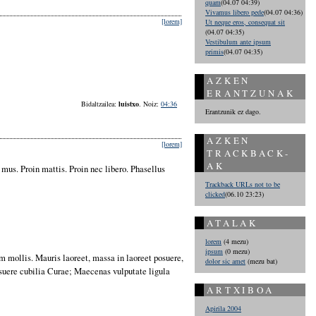
quam
(04.07 04:39)
Vivamus libero pede
(04.07 04:36)
[lorem]
Ut neque eros, consequat sit
(04.07 04:35)
Vestibulum ante ipsum
primis
(04.07 04:35)
AZKEN
ERANTZUNAK
Bidaltzailea:
luistxo
. Noiz:
04:36
Erantzunik ez dago.
AZKEN
[lorem]
TRACKBACK-
AK
mus. Proin mattis. Proin nec libero. Phasellus
Trackback URLs not to be
clicked
(06.10 23:23)
ATALAK
lorem
(4 mezu)
ipsum
(0 mezu)
m mollis. Mauris laoreet, massa in laoreet posuere,
dolor sic amet
(mezu bat)
 posuere cubilia Curae; Maecenas vulputate ligula
ARTXIBOA
Apirila 2004